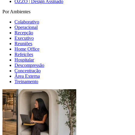
OZZO | Design Assinado
Por Ambientes
Colaborativo
Operacional
Recepção
Executivo
Reuniões
Home Office
Refeições
Hospitalar
Descompressão
Concentração
Área Externa
Treinamento