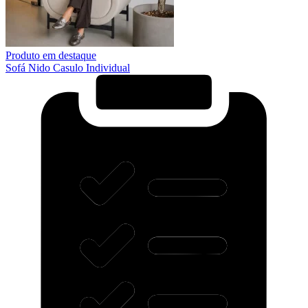
Produto em destaque
Sofá Nido Casulo Individual