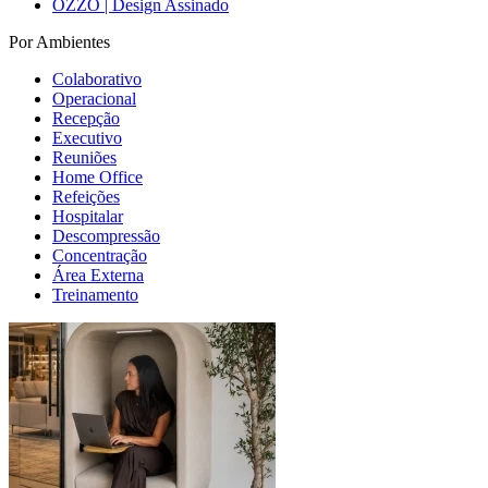
OZZO | Design Assinado
Por Ambientes
Colaborativo
Operacional
Recepção
Executivo
Reuniões
Home Office
Refeições
Hospitalar
Descompressão
Concentração
Área Externa
Treinamento