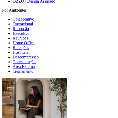
OZZO | Design Assinado
Por Ambientes
Colaborativo
Operacional
Recepção
Executivo
Reuniões
Home Office
Refeições
Hospitalar
Descompressão
Concentração
Área Externa
Treinamento