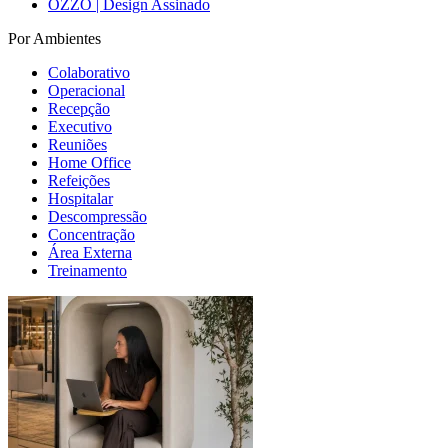
OZZO | Design Assinado
Por Ambientes
Colaborativo
Operacional
Recepção
Executivo
Reuniões
Home Office
Refeições
Hospitalar
Descompressão
Concentração
Área Externa
Treinamento