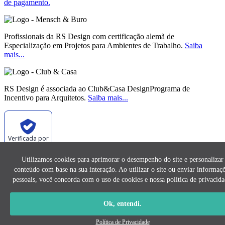
de pagamento.
Profissionais da RS Design com certificação alemã de
Especialização em Projetos para Ambientes de Trabalho.
Saiba
mais...
RS Design é associada ao Club&Casa DesignPrograma de
Incentivo para Arquitetos.
Saiba mais...
Verificada por
Utilizamos cookies para aprimorar o desempenho do site e personalizar
conteúdo com base na sua interação. Ao utilizar o site ou enviar informaç
As imagens e os conteúdos deste site são de exclusividade da RS
Design e não podem ser reproduzidos sem prévia autorização.
pessoais, você concorda com o uso de cookies e nossa política de privacida
2026 | © RS Design | Todos os Direitos Reservados. |
Política de
Ok, entendi.
privacidade
| CNPJ: 11.052.823/0001-87
Política de Privacidade