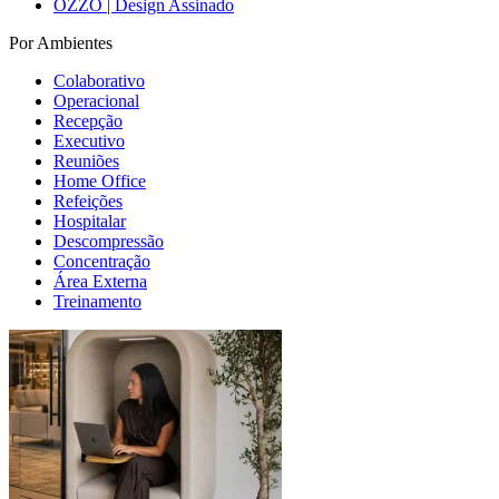
OZZO | Design Assinado
Por Ambientes
Colaborativo
Operacional
Recepção
Executivo
Reuniões
Home Office
Refeições
Hospitalar
Descompressão
Concentração
Área Externa
Treinamento