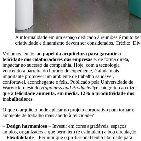
A informalidade em um espaço dedicado à reuniões é muito bem 
criatividade e dinamismo devem ser considerados. Crédito: Di
Voltamos, então, ao
papel da arquitetura para garantir a
felicidade dos colaboradores das empresas
e, de forma direta,
impactar no sucesso da companhia. Hoje, com a tecnologia
vencendo a barreira do horário de expediente, é ainda mais
importante promover um ambiente de trabalho saudável,
confortável, aconchegante e feliz. Publicado pela Universidade de
Warwick, o estudo
Happiness and Productivity
é categórico ao dizer
que
a felicidade aumenta, em média, 12% a produtividade dos
trabalhadores.
O que o arquiteto pode aplicar no projeto corporativo para tornar o
ambiente de trabalho mais aberto à felicidade?
–
Design harmonioso
– Investir em cores agradáveis, espaços
amplos, organizados e que permitem (e estimulem) a boa circulação;
–
Flexibilidade
– Permitir que o profissional tenha liberdade para