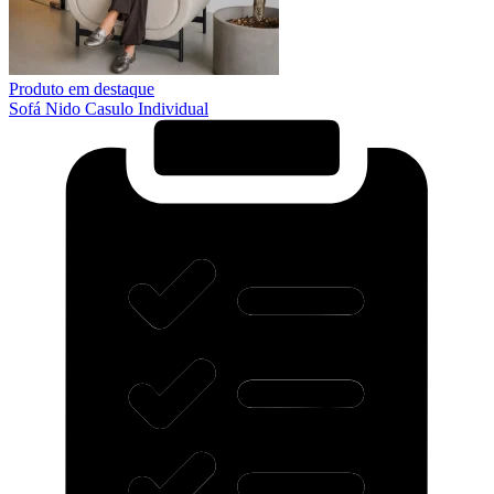
Produto em destaque
Sofá Nido Casulo Individual