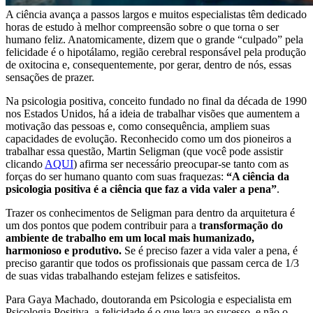
A ciência avança a passos largos e muitos especialistas têm dedicado
horas de estudo à melhor compreensão sobre o que torna o ser
humano feliz. Anatomicamente, dizem que o grande “culpado” pela
felicidade é o hipotálamo, região cerebral responsável pela produção
de oxitocina e, consequentemente, por gerar, dentro de nós, essas
sensações de prazer.
Na psicologia positiva, conceito fundado no final da década de 1990
nos Estados Unidos, há a ideia de trabalhar visões que aumentem a
motivação das pessoas e, como consequência, ampliem suas
capacidades de evolução. Reconhecido como um dos pioneiros a
trabalhar essa questão, Martin Seligman (que você pode assistir
clicando
AQUI
) afirma ser necessário preocupar-se tanto com as
forças do ser humano quanto com suas fraquezas:
“A ciência da
psicologia positiva é a ciência que faz a vida valer a pena”
.
Trazer os conhecimentos de Seligman para dentro da arquitetura é
um dos pontos que podem contribuir para a
transformação do
ambiente de trabalho em um local mais humanizado,
harmonioso e produtivo.
Se é preciso fazer a vida valer a pena, é
preciso garantir que todos os profissionais que passam cerca de 1/3
de suas vidas trabalhando estejam felizes e satisfeitos.
Para Gaya Machado, doutoranda em Psicologia e especialista em
Psicologia Positiva, a felicidade é o que leva ao sucesso, e não o