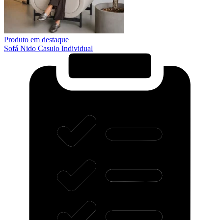
Produto em destaque
Sofá Nido Casulo Individual