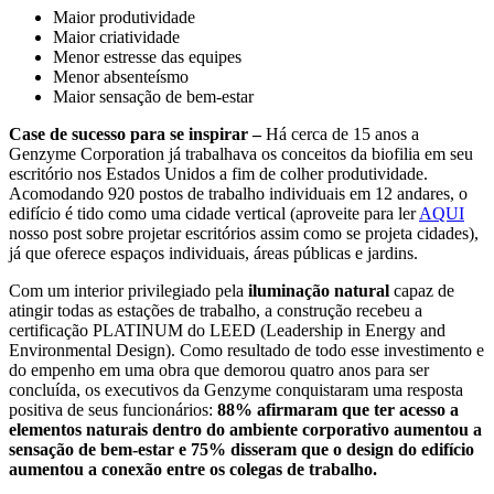
Maior produtividade
Maior criatividade
Menor estresse das equipes
Menor absenteísmo
Maior sensação de bem-estar
Case de sucesso para se inspirar –
Há cerca de 15 anos a
Genzyme Corporation já trabalhava os conceitos da biofilia em seu
escritório nos Estados Unidos a fim de colher produtividade.
Acomodando 920 postos de trabalho individuais em 12 andares, o
edifício é tido como uma cidade vertical (aproveite para ler
AQUI
nosso post sobre projetar escritórios assim como se projeta cidades),
já que oferece espaços individuais, áreas públicas e jardins.
Com um interior privilegiado pela
iluminação natural
capaz de
atingir todas as estações de trabalho, a construção recebeu a
certificação PLATINUM do LEED (Leadership in Energy and
Environmental Design). Como resultado de todo esse investimento e
do empenho em uma obra que demorou quatro anos para ser
concluída, os executivos da Genzyme conquistaram uma resposta
positiva de seus funcionários:
88% afirmaram que ter acesso a
elementos naturais dentro do ambiente corporativo aumentou a
sensação de bem-estar e 75% disseram que o design do edifício
aumentou a conexão entre os colegas de trabalho.