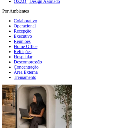
OZZO | Design Assinado
Por Ambientes
Colaborativo
Operacional
Recepção
Executivo
Reuniões
Home Office
Refeições
Hospitalar
Descompressão
Concentração
Área Externa
Treinamento