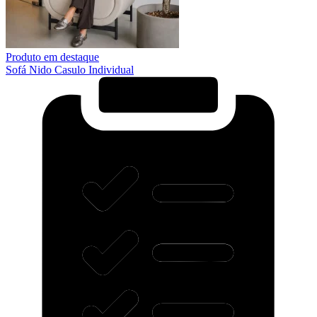
Produto em destaque
Sofá Nido Casulo Individual