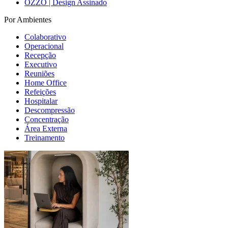
OZZO | Design Assinado
Por Ambientes
Colaborativo
Operacional
Recepção
Executivo
Reuniões
Home Office
Refeições
Hospitalar
Descompressão
Concentração
Área Externa
Treinamento