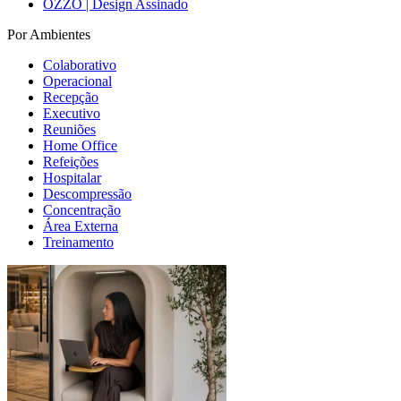
OZZO | Design Assinado
Por Ambientes
Colaborativo
Operacional
Recepção
Executivo
Reuniões
Home Office
Refeições
Hospitalar
Descompressão
Concentração
Área Externa
Treinamento