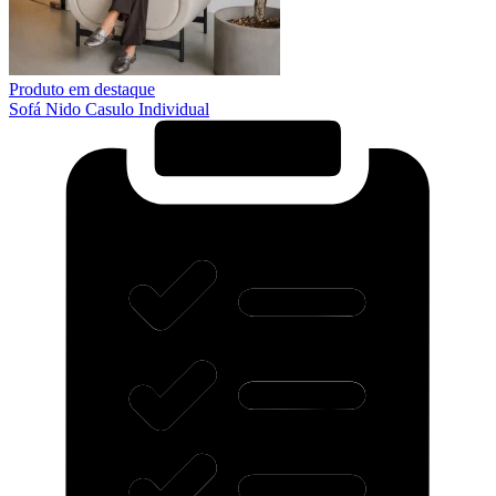
Produto em destaque
Sofá Nido Casulo Individual