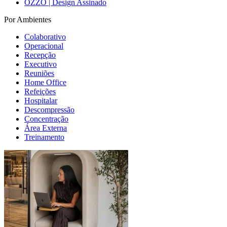
OZZO | Design Assinado
Por Ambientes
Colaborativo
Operacional
Recepção
Executivo
Reuniões
Home Office
Refeições
Hospitalar
Descompressão
Concentração
Área Externa
Treinamento