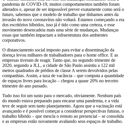
pandemia de COVID-19, muitos comportamentos também foram
alterados e, apesar de ser impossível prever exatamente como será o
futuro, sabemos que o modelo de trabalho que tínhamos antes da
invasão do novo coronavírus não voltará. Estamos começando a era
dos escritórios híbridos, isso já é tido como uma certeza, e esse
movimento desencadeia mais uma série de mudanças. Mudanças
essas que também impactam a infraestrutura dos ambientes
corporativos.
O distanciamento social imposto para evitar a disseminação da
doença levou milhares de trabalhadores para o home office. E as
empresas tiveram de reagir. Tanto que, no segundo trimestre de
2020, segundo a JLL, a cidade de São Paulo assistiu a 122 mil
metros quadrados de prédios de classe A serem devolvidos pelas
companhias. Assim, a taxa de vacância – que computa a quantidade
de espaços livres para locação – chegou a quase 20% no terceiro
trimestre do ano passado.
Tudo isso foi um susto para o mercado, obviamente. Nenhum país
do mundo estava preparado para encarar uma pandemia, e a vida
teve de seguir sem tanto planejamento. Agora que a vacinação está
avançando e é possível começar a considerar perspectivas futuras, o
trabalho híbrido – que mescla o remoto ao presencial – se consolida
e as empresas estão novamente avaliando seus espaços de trabalho.