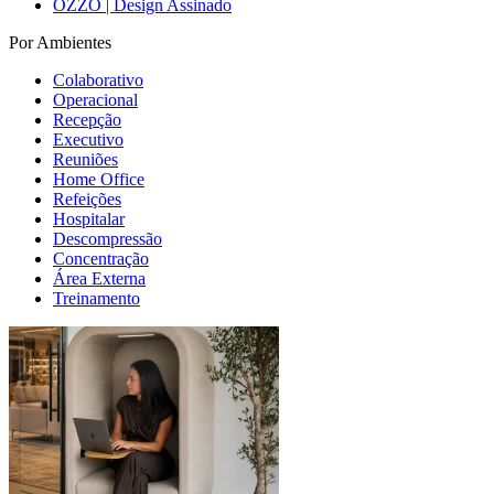
OZZO | Design Assinado
Por Ambientes
Colaborativo
Operacional
Recepção
Executivo
Reuniões
Home Office
Refeições
Hospitalar
Descompressão
Concentração
Área Externa
Treinamento