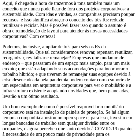
Aqui, é chegada a hora de trazermos à tona também mais um
conceito que nunca pode ficar de fora dos projetos corporativos: a
sustentabilidade. Com idas e vindas, as companhias precisam poupar
recursos, e isso significa abraçar o conceito dos três Rs: reduzir,
reutilizar e reciclar. Mas é possível fazer isso quando o assunto é
obra e remodelação de layout para atender às novas necessidades
corporativas? Com certeza!
Podemos, inclusive, ampliar de três para seis os Rs da
sustentabilidade. Que tal considerarmos renovar, repensar, reutilizar,
reorganizar, revitalizar e remanejar? Empresas que mudaram de
endereço – que passaram de um espaço mais amplo, para um mais
enxuto; que estão adaptando suas acomodações para incorporar o
trabalho híbrido; e que tiveram de remanejar suas equipes devido à
crise desencadeada pela pandemia podem contar com o suporte de
um especialista em arquitetura corporativa para ver o mobiliário e a
infraestrutura existente acoplando novidades que, bem planejadas,
levarão a um ótimo resultado.
Um bom exemplo de como é possível reaproveitar o mobiliário
corporativo está na instalação de painéis de proteção. Se há algum
tempo a companhia apostou no open space e, para isso, investiu em
longas bancadas de trabalho sem qualquer divisão entre os
ocupantes, e agora percebeu que tanto devido à COVID-19 quanto
à necessidade de um pouco mais de privacidade para os