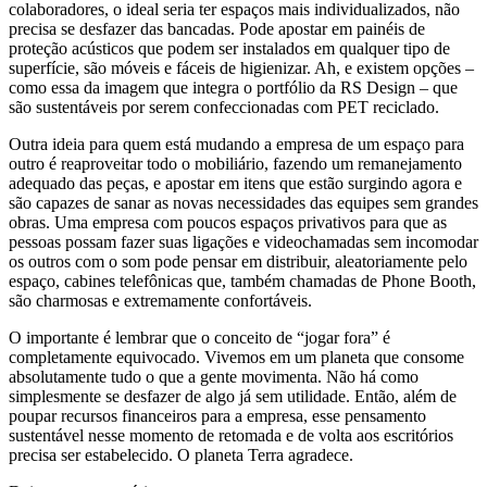
colaboradores, o ideal seria ter espaços mais individualizados, não
precisa se desfazer das bancadas. Pode apostar em painéis de
proteção acústicos que podem ser instalados em qualquer tipo de
superfície, são móveis e fáceis de higienizar. Ah, e existem opções –
como essa da imagem que integra o portfólio da RS Design – que
são sustentáveis por serem confeccionadas com PET reciclado.
Outra ideia para quem está mudando a empresa de um espaço para
outro é reaproveitar todo o mobiliário, fazendo um remanejamento
adequado das peças, e apostar em itens que estão surgindo agora e
são capazes de sanar as novas necessidades das equipes sem grandes
obras. Uma empresa com poucos espaços privativos para que as
pessoas possam fazer suas ligações e videochamadas sem incomodar
os outros com o som pode pensar em distribuir, aleatoriamente pelo
espaço, cabines telefônicas que, também chamadas de Phone Booth,
são charmosas e extremamente confortáveis.
O importante é lembrar que o conceito de “jogar fora” é
completamente equivocado. Vivemos em um planeta que consome
absolutamente tudo o que a gente movimenta. Não há como
simplesmente se desfazer de algo já sem utilidade. Então, além de
poupar recursos financeiros para a empresa, esse pensamento
sustentável nesse momento de retomada e de volta aos escritórios
precisa ser estabelecido. O planeta Terra agradece.