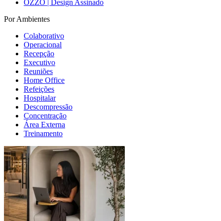
OZZO | Design Assinado
Por Ambientes
Colaborativo
Operacional
Recepção
Executivo
Reuniões
Home Office
Refeições
Hospitalar
Descompressão
Concentração
Área Externa
Treinamento