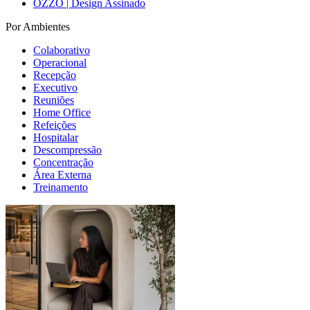
OZZO | Design Assinado
Por Ambientes
Colaborativo
Operacional
Recepção
Executivo
Reuniões
Home Office
Refeições
Hospitalar
Descompressão
Concentração
Área Externa
Treinamento