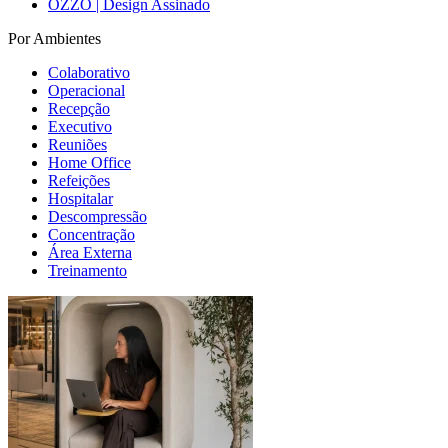
OZZO | Design Assinado
Por Ambientes
Colaborativo
Operacional
Recepção
Executivo
Reuniões
Home Office
Refeições
Hospitalar
Descompressão
Concentração
Área Externa
Treinamento