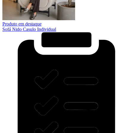
Produto em destaque
Sofá Nido Casulo Individual