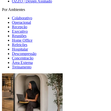
OZZO | Design Assinado
Por Ambientes
Colaborativo
Operacional
Recepção
Executivo
Reuniões
Home Office
Refeições
Hospitalar
Descompressão
Concentração
Área Externa
Treinamento