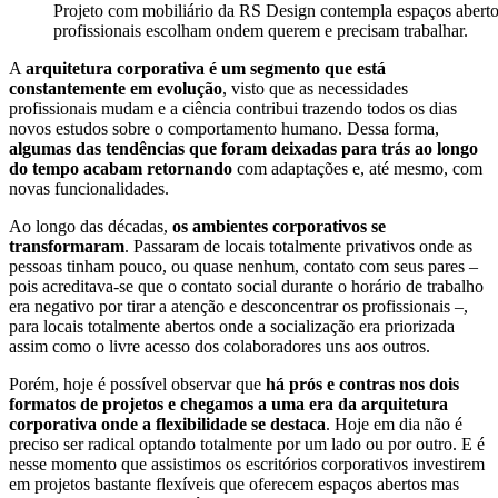
Projeto com mobiliário da RS Design contempla espaços abertos
profissionais escolham ondem querem e precisam trabalhar.
A
arquitetura corporativa é um segmento que está
constantemente em evolução
, visto que as necessidades
profissionais mudam e a ciência contribui trazendo todos os dias
novos estudos sobre o comportamento humano. Dessa forma,
algumas das tendências que foram deixadas para trás ao longo
do tempo acabam retornando
com adaptações e, até mesmo, com
novas funcionalidades.
Ao longo das décadas,
os ambientes corporativos se
transformaram
. Passaram de locais totalmente privativos onde as
pessoas tinham pouco, ou quase nenhum, contato com seus pares –
pois acreditava-se que o contato social durante o horário de trabalho
era negativo por tirar a atenção e desconcentrar os profissionais –,
para locais totalmente abertos onde a socialização era priorizada
assim como o livre acesso dos colaboradores uns aos outros.
Porém, hoje é possível observar que
há prós e contras nos dois
formatos de projetos e chegamos a uma era da arquitetura
corporativa onde a flexibilidade se destaca
. Hoje em dia não é
preciso ser radical optando totalmente por um lado ou por outro. E é
nesse momento que assistimos os escritórios corporativos investirem
em projetos bastante flexíveis que oferecem espaços abertos mas