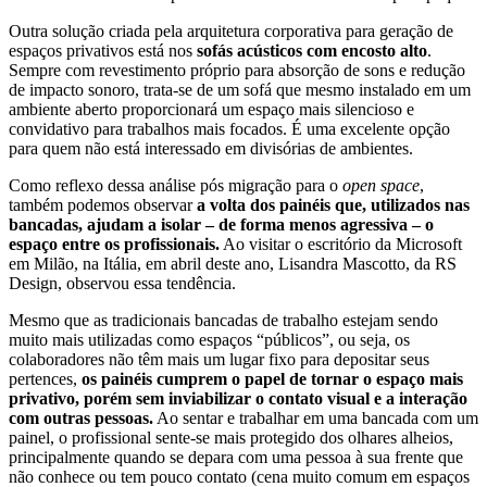
Outra solução criada pela arquitetura corporativa para geração de
espaços privativos está nos
sofás acústicos com encosto alto
.
Sempre com revestimento próprio para absorção de sons e redução
de impacto sonoro, trata-se de um sofá que mesmo instalado em um
ambiente aberto proporcionará um espaço mais silencioso e
convidativo para trabalhos mais focados. É uma excelente opção
para quem não está interessado em divisórias de ambientes.
Como reflexo dessa análise pós migração para o
open space
,
também podemos observar
a volta dos painéis que, utilizados nas
bancadas, ajudam a isolar – de forma menos agressiva – o
espaço entre os profissionais.
Ao visitar o escritório da Microsoft
em Milão, na Itália, em abril deste ano, Lisandra Mascotto, da RS
Design, observou essa tendência.
Mesmo que as tradicionais bancadas de trabalho estejam sendo
muito mais utilizadas como espaços “públicos”, ou seja, os
colaboradores não têm mais um lugar fixo para depositar seus
pertences,
os painéis cumprem o papel de tornar o espaço mais
privativo, porém sem inviabilizar o contato visual e a interação
com outras pessoas.
Ao sentar e trabalhar em uma bancada com um
painel, o profissional sente-se mais protegido dos olhares alheios,
principalmente quando se depara com uma pessoa à sua frente que
não conhece ou tem pouco contato (cena muito comum em espaços