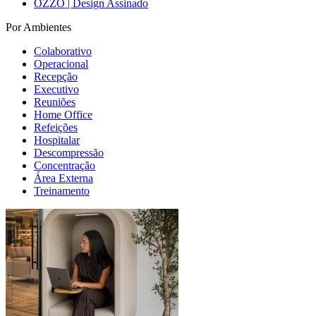
OZZO | Design Assinado
Por Ambientes
Colaborativo
Operacional
Recepção
Executivo
Reuniões
Home Office
Refeições
Hospitalar
Descompressão
Concentração
Área Externa
Treinamento