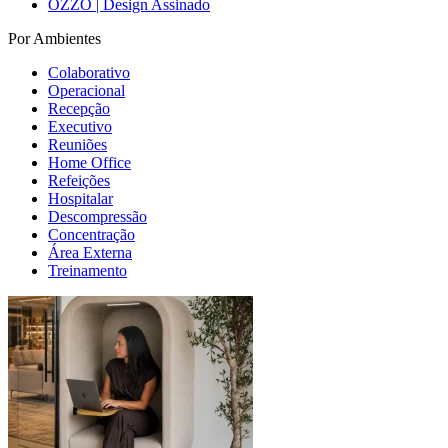
OZZO | Design Assinado
Por Ambientes
Colaborativo
Operacional
Recepção
Executivo
Reuniões
Home Office
Refeições
Hospitalar
Descompressão
Concentração
Área Externa
Treinamento