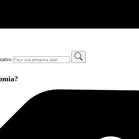
rativo
nomia?