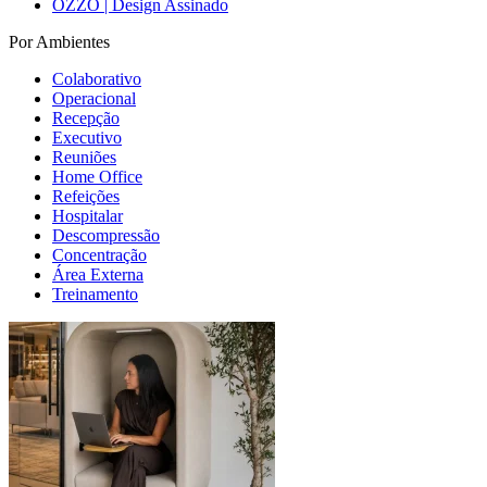
OZZO | Design Assinado
Por Ambientes
Colaborativo
Operacional
Recepção
Executivo
Reuniões
Home Office
Refeições
Hospitalar
Descompressão
Concentração
Área Externa
Treinamento