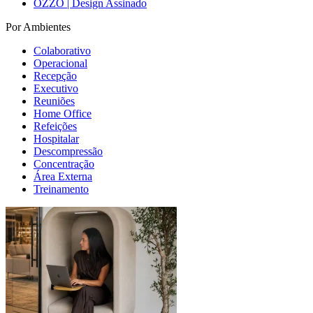
OZZO | Design Assinado
Por Ambientes
Colaborativo
Operacional
Recepção
Executivo
Reuniões
Home Office
Refeições
Hospitalar
Descompressão
Concentração
Área Externa
Treinamento