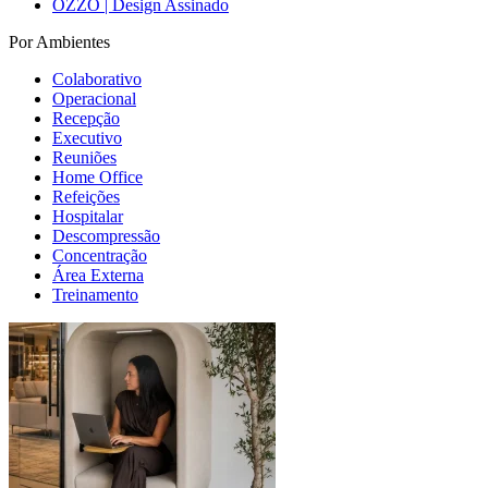
OZZO | Design Assinado
Por Ambientes
Colaborativo
Operacional
Recepção
Executivo
Reuniões
Home Office
Refeições
Hospitalar
Descompressão
Concentração
Área Externa
Treinamento