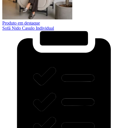
Produto em destaque
Sofá Nido Casulo Individual