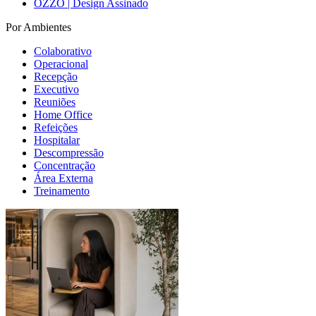
OZZO | Design Assinado
Por Ambientes
Colaborativo
Operacional
Recepção
Executivo
Reuniões
Home Office
Refeições
Hospitalar
Descompressão
Concentração
Área Externa
Treinamento