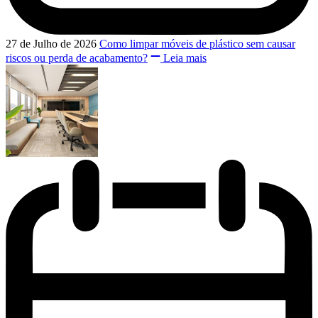
27 de Julho de 2026
Como limpar móveis de plástico sem causar
riscos ou perda de acabamento?
Leia mais