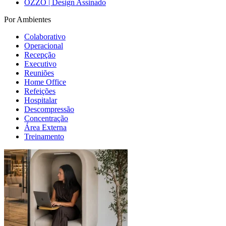
OZZO | Design Assinado
Por Ambientes
Colaborativo
Operacional
Recepção
Executivo
Reuniões
Home Office
Refeições
Hospitalar
Descompressão
Concentração
Área Externa
Treinamento