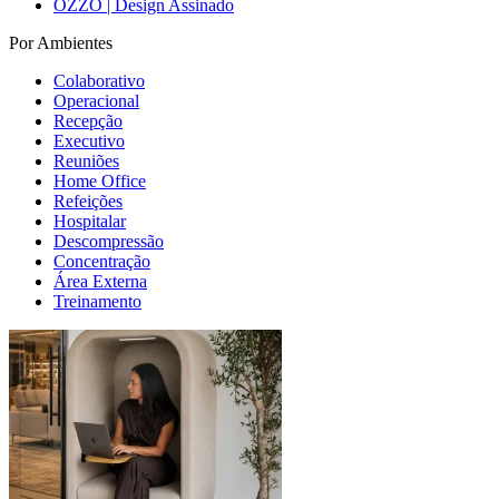
OZZO | Design Assinado
Por Ambientes
Colaborativo
Operacional
Recepção
Executivo
Reuniões
Home Office
Refeições
Hospitalar
Descompressão
Concentração
Área Externa
Treinamento