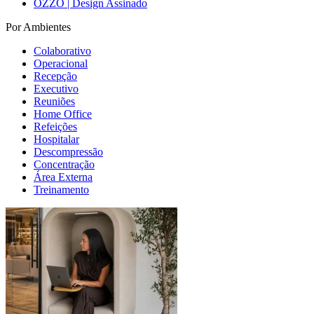
OZZO | Design Assinado
Por Ambientes
Colaborativo
Operacional
Recepção
Executivo
Reuniões
Home Office
Refeições
Hospitalar
Descompressão
Concentração
Área Externa
Treinamento