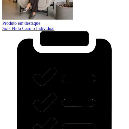
Produto em destaque
Sofá Nido Casulo Individual