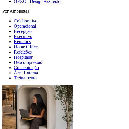
OZZO | Design Assinado
Por Ambientes
Colaborativo
Operacional
Recepção
Executivo
Reuniões
Home Office
Refeições
Hospitalar
Descompressão
Concentração
Área Externa
Treinamento