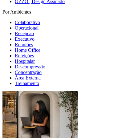
OZZO | Design Assinado
Por Ambientes
Colaborativo
Operacional
Recepção
Executivo
Reuniões
Home Office
Refeições
Hospitalar
Descompressão
Concentração
Área Externa
Treinamento