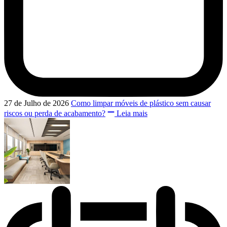
27 de Julho de 2026
Como limpar móveis de plástico sem causar
riscos ou perda de acabamento?
Leia mais