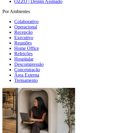
OZZO | Design Assinado
Por Ambientes
Colaborativo
Operacional
Recepção
Executivo
Reuniões
Home Office
Refeições
Hospitalar
Descompressão
Concentração
Área Externa
Treinamento