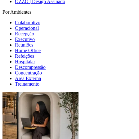
OZZO | Design Assinado
Por Ambientes
Colaborativo
Operacional
Recepção
Executivo
Reuniões
Home Office
Refeições
Hospitalar
Descompressão
Concentração
Área Externa
Treinamento