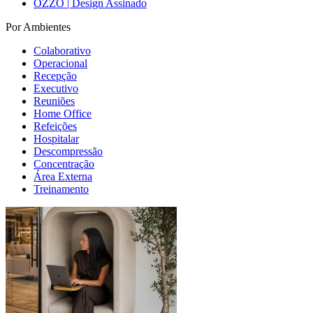
OZZO | Design Assinado
Por Ambientes
Colaborativo
Operacional
Recepção
Executivo
Reuniões
Home Office
Refeições
Hospitalar
Descompressão
Concentração
Área Externa
Treinamento