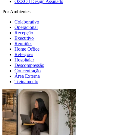
OZZO | Design Assinado
Por Ambientes
Colaborativo
Operacional
Recepção
Executivo
Reuniões
Home Office
Refeições
Hospitalar
Descompressão
Concentração
Área Externa
Treinamento