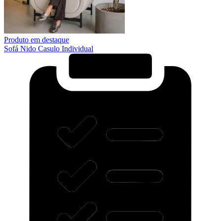
Produto em destaque
Sofá Nido Casulo Individual