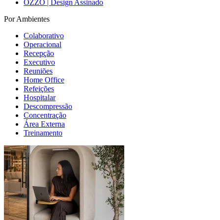
OZZO | Design Assinado
Por Ambientes
Colaborativo
Operacional
Recepção
Executivo
Reuniões
Home Office
Refeições
Hospitalar
Descompressão
Concentração
Área Externa
Treinamento