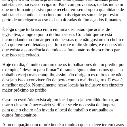
substâncias nocivas do cigarro. Para comprovar isso, dados indicam
que um fumante passivo pode receber em seu corpo a quantidade de
substâncias contidas em cinco ou mais cigarros somente por estar
perto de um cigarro aceso e das baforadas de fumaça dos fumantes.
É lógico que tudo isso entra em uma discussão que acima de
legislativa, atinge o ponto do bom senso. Concluir que se está
incomodando ao fumar perto de pessoas que não gostam do cheiro e
não querem ser afetadas pela fumaça é muito simples, e é necessário
que exista a consciência de todos os funcionários do escritório para
que isso seja evitado.
Hoje em dia, é muito comum que os trabalhadores de um prédio, por
exemplo, ‘’desçam para fumar’’ durante alguns minutos nos quais o
trabalho esteja mais tranquilo, assim não obrigam os outros que não
desejam isso a conviver tão de perto com o mal do cigarro. E essa é
a melhor opção. Normalmente nesse locais há inclusive um cinzeiro
maior próximo ao prédio.
Caso no escritório exista algum local que seja permitido fumar, ao
usar o cinzeiro é necessário verificar se ele necessita de limpeza,
para que o cheiro não invada o local de trabalho e atrapalhe os
outros funcionários.
A preocupação com o próximo é o mínimo que se deve ter em casos