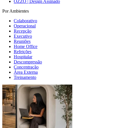
OZZO | Design Assinado
Por Ambientes
Colaborativo
Operacional
Recepção
Executivo
Reuniões
Home Office
Refeições
Hospitalar
Descompressão
Concentração
Área Externa
Treinamento