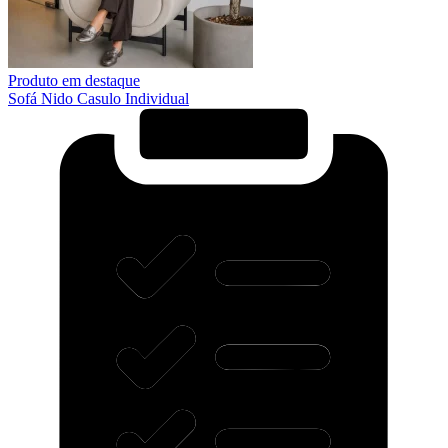
Produto em destaque
Sofá Nido Casulo Individual