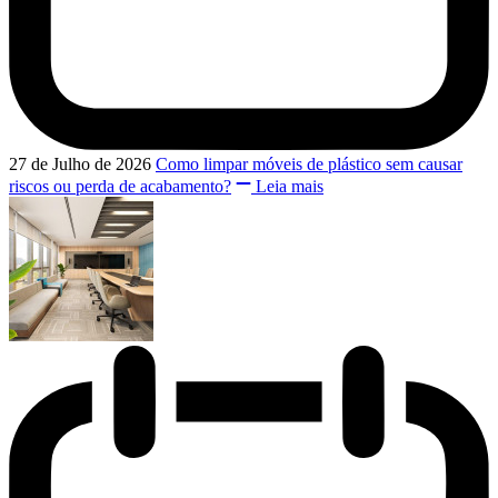
27 de Julho de 2026
Como limpar móveis de plástico sem causar
riscos ou perda de acabamento?
Leia mais