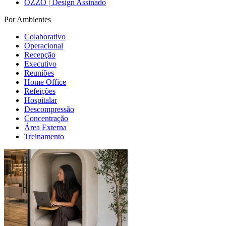
OZZO | Design Assinado
Por Ambientes
Colaborativo
Operacional
Recepção
Executivo
Reuniões
Home Office
Refeições
Hospitalar
Descompressão
Concentração
Área Externa
Treinamento