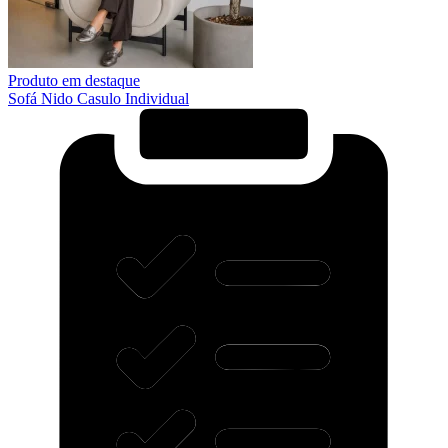
Produto em destaque
Sofá Nido Casulo Individual