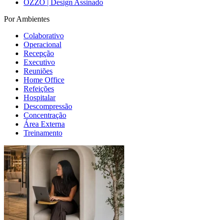
OZZO | Design Assinado
Por Ambientes
Colaborativo
Operacional
Recepção
Executivo
Reuniões
Home Office
Refeições
Hospitalar
Descompressão
Concentração
Área Externa
Treinamento