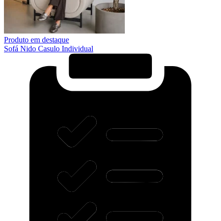
Produto em destaque
Sofá Nido Casulo Individual