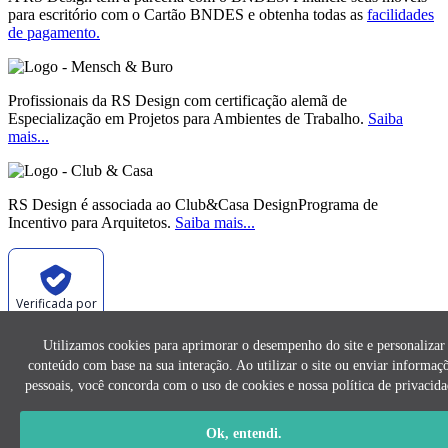
para escritório com o Cartão BNDES e obtenha todas as
facilidades
de pagamento.
Profissionais da RS Design com certificação alemã de
Especialização em Projetos para Ambientes de Trabalho.
Saiba
mais...
RS Design é associada ao Club&Casa DesignPrograma de
Incentivo para Arquitetos.
Saiba mais...
Verificada por
Utilizamos cookies para aprimorar o desempenho do site e personalizar
conteúdo com base na sua interação. Ao utilizar o site ou enviar informaç
As imagens e os conteúdos deste site são de exclusividade da RS
Design e não podem ser reproduzidos sem prévia autorização.
pessoais, você concorda com o uso de cookies e nossa política de privacida
2026 | © RS Design | Todos os Direitos Reservados. |
Política de
Ok, entendi.
privacidade
| CNPJ: 11.052.823/0001-87