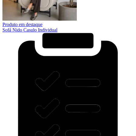
Produto em destaque
Sofá Nido Casulo Individual