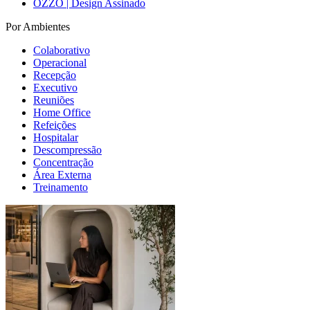
OZZO | Design Assinado
Por Ambientes
Colaborativo
Operacional
Recepção
Executivo
Reuniões
Home Office
Refeições
Hospitalar
Descompressão
Concentração
Área Externa
Treinamento