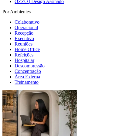
OZZO | Design Assinado
Por Ambientes
Colaborativo
Operacional
Recepção
Executivo
Reuniões
Home Office
Refeições
Hospitalar
Descompressão
Concentração
Área Externa
Treinamento