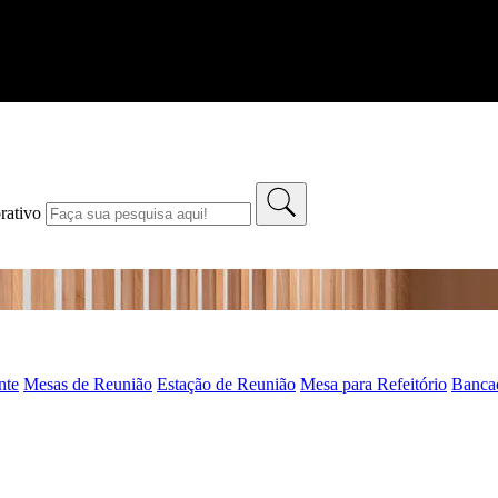
rativo
nte
Mesas de Reunião
Estação de Reunião
Mesa para Refeitório
Bancad