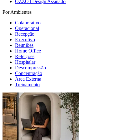
OZZO | Design Assinado
Por Ambientes
Colaborativo
Operacional
Recepção
Executivo
Reuniões
Home Office
Refeições
Hospitalar
Descompressão
Concentração
Área Externa
Treinamento