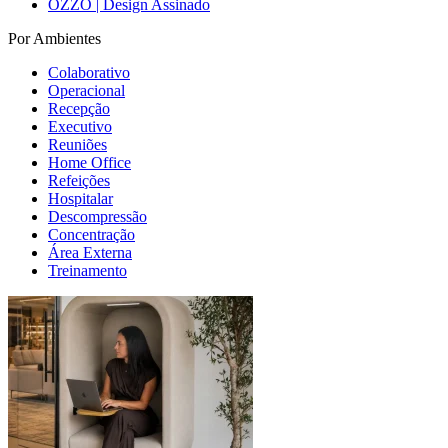
OZZO | Design Assinado
Por Ambientes
Colaborativo
Operacional
Recepção
Executivo
Reuniões
Home Office
Refeições
Hospitalar
Descompressão
Concentração
Área Externa
Treinamento