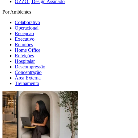
OZZO | Design Assinado
Por Ambientes
Colaborativo
Operacional
Recepção
Executivo
Reuniões
Home Office
Refeições
Hospitalar
Descompressão
Concentração
Área Externa
Treinamento