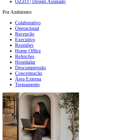
OZZO | Design Assinado
Por Ambientes
Colaborativo
Operacional
Recepção
Executivo
Reuniões
Home Office
Refeições
Hospitalar
Descompressão
Concentração
Área Externa
Treinamento