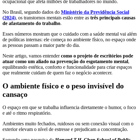
ocupacional que afeta milhões de trabalhadores no mundo.
No Brasil, segundo dados do
Ministério da Previdência Social
(2024)
, os transtornos mentais estão entre as
três principais causas
de afastamento do trabalho
.
Esses números mostram que o cuidado com a saúde mental vai além
de políticas internas: ele começa no ambiente físico, no espaço onde
as pessoas passam a maior parte do dia.
Neste artigo, vamos entender
como o projeto de escritórios pode
atuar como um aliado na prevenção do esgotamento mental
,
equilibrando estética, conforto e funcionalidade para criar espaços
que realmente cuidam de quem faz o negócio acontecer.
O ambiente físico e o peso invisível do
cansaço
O espaço em que se trabalha influencia diretamente o humor, o foco
e até o ritmo respiratório.
Ambientes muito fechados, ruidosos ou sem conexão visual com o
exterior elevam o nível de estresse e prejudicam a concentração.
Segundo uma pesquisa da
Harvard T.H. Chan School of Public