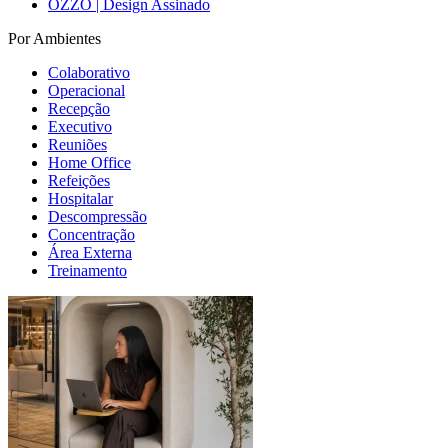
OZZO | Design Assinado
Por Ambientes
Colaborativo
Operacional
Recepção
Executivo
Reuniões
Home Office
Refeições
Hospitalar
Descompressão
Concentração
Área Externa
Treinamento