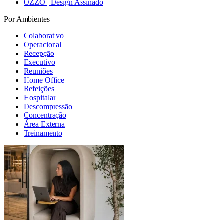
OZZO | Design Assinado
Por Ambientes
Colaborativo
Operacional
Recepção
Executivo
Reuniões
Home Office
Refeições
Hospitalar
Descompressão
Concentração
Área Externa
Treinamento