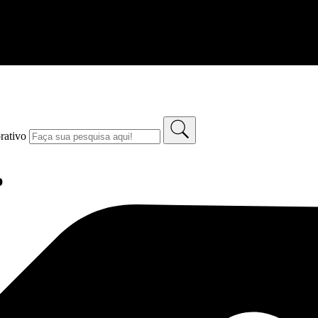
rativo
p