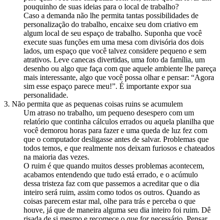
pouquinho de suas ideias para o local de trabalho?
Caso a demanda não lhe permita tantas possibilidades de
personalização do trabalho, encaixe seu dom criativo em
algum local de seu espaço de trabalho. Suponha que você
execute suas funções em uma mesa com divisória dos dois
lados, um espaço que você talvez considere pequeno e sem
atrativos. Leve canecas divertidas, uma foto da família, um
desenho ou algo que faça com que aquele ambiente lhe pareça
mais interessante, algo que você possa olhar e pensar: “Agora
sim esse espaço parece meu!”. É importante expor sua
personalidade.
3. Não permita que as pequenas coisas ruins se acumulem
Um atraso no trabalho, um pequeno desespero com um
relatório que continha cálculos errados ou aquela planilha que
você demorou horas para fazer e uma queda de luz fez com
que o computador desligasse antes de salvar. Problemas que
todos temos, e que realmente nos deixam furiosos e chateados
na maioria das vezes.
O ruim é que quando muitos desses problemas acontecem,
acabamos entendendo que tudo está errado, e o acúmulo
dessa tristeza faz com que passemos a acreditar que o dia
inteiro será ruim, assim como todos os outros. Quando as
coisas parecem estar mal, olhe para trás e perceba o que
houve, já que de maneira alguma seu dia inteiro foi ruim. Dê
risada de si mesmo e recomece o que for necessário. Pensar