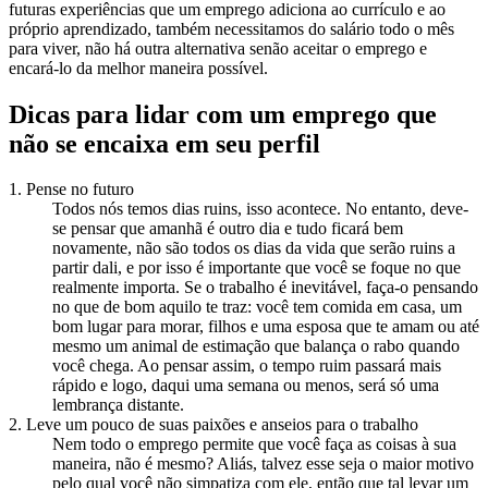
futuras experiências que um emprego adiciona ao currículo e ao
próprio aprendizado, também necessitamos do salário todo o mês
para viver, não há outra alternativa senão aceitar o emprego e
encará-lo da melhor maneira possível.
Dicas para lidar com um emprego que
não se encaixa em seu perfil
1. Pense no futuro
Todos nós temos dias ruins, isso acontece. No entanto, deve-
se pensar que amanhã é outro dia e tudo ficará bem
novamente, não são todos os dias da vida que serão ruins a
partir dali, e por isso é importante que você se foque no que
realmente importa. Se o trabalho é inevitável, faça-o pensando
no que de bom aquilo te traz: você tem comida em casa, um
bom lugar para morar, filhos e uma esposa que te amam ou até
mesmo um animal de estimação que balança o rabo quando
você chega. Ao pensar assim, o tempo ruim passará mais
rápido e logo, daqui uma semana ou menos, será só uma
lembrança distante.
2. Leve um pouco de suas paixões e anseios para o trabalho
Nem todo o emprego permite que você faça as coisas à sua
maneira, não é mesmo? Aliás, talvez esse seja o maior motivo
pelo qual você não simpatiza com ele, então que tal levar um