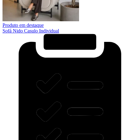
Produto em destaque
Sofá Nido Casulo Individual