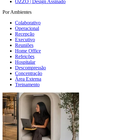
OZZO | Design Assinado
Por Ambientes
Colaborativo
Operacional
Recepção
Executivo
Reuniões
Home Office
Refeições
Hospitalar
Descompressão
Concentração
Área Externa
Treinamento