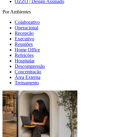
OZZO | Design Assinado
Por Ambientes
Colaborativo
Operacional
Recepção
Executivo
Reuniões
Home Office
Refeições
Hospitalar
Descompressão
Concentração
Área Externa
Treinamento