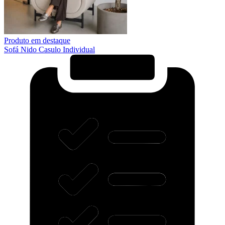
Produto em destaque
Sofá Nido Casulo Individual