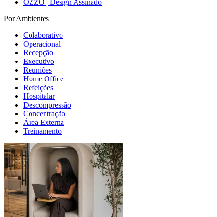
OZZO | Design Assinado
Por Ambientes
Colaborativo
Operacional
Recepção
Executivo
Reuniões
Home Office
Refeições
Hospitalar
Descompressão
Concentração
Área Externa
Treinamento