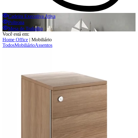
Cadeira Executiva Ativa
Poltrona
Mesa de Trabalho
Você está em:
Home Office
|
Mobiliário
Todos
Mobiliário
Assentos