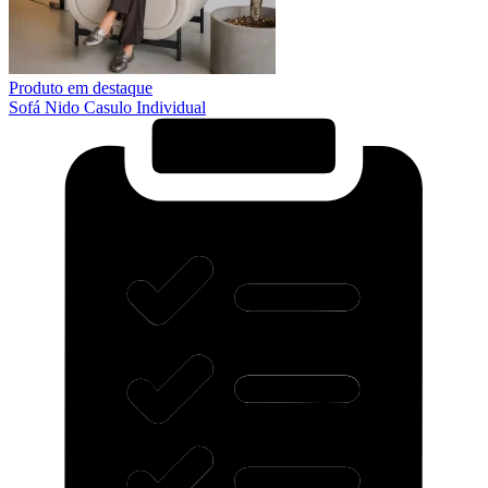
Produto em destaque
Sofá Nido Casulo Individual