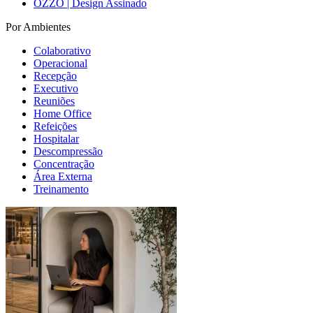
OZZO | Design Assinado
Por Ambientes
Colaborativo
Operacional
Recepção
Executivo
Reuniões
Home Office
Refeições
Hospitalar
Descompressão
Concentração
Área Externa
Treinamento