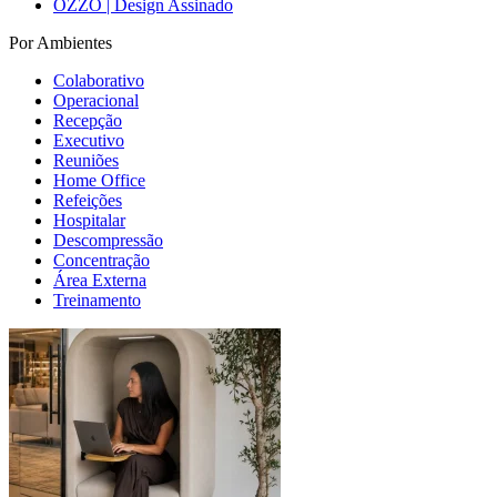
OZZO | Design Assinado
Por Ambientes
Colaborativo
Operacional
Recepção
Executivo
Reuniões
Home Office
Refeições
Hospitalar
Descompressão
Concentração
Área Externa
Treinamento