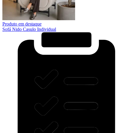
Produto em destaque
Sofá Nido Casulo Individual