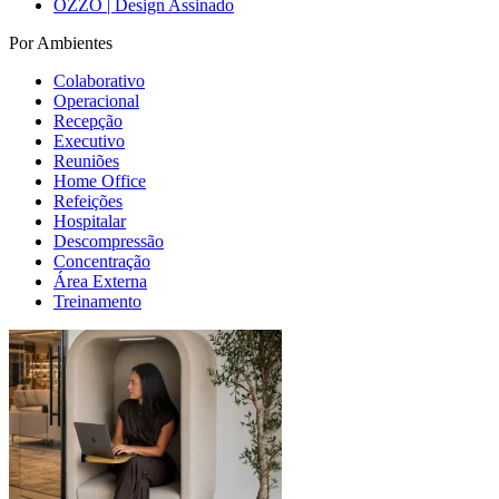
OZZO | Design Assinado
Por Ambientes
Colaborativo
Operacional
Recepção
Executivo
Reuniões
Home Office
Refeições
Hospitalar
Descompressão
Concentração
Área Externa
Treinamento