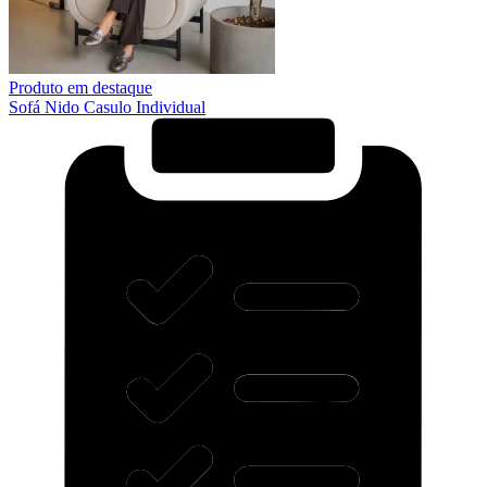
Produto em destaque
Sofá Nido Casulo Individual