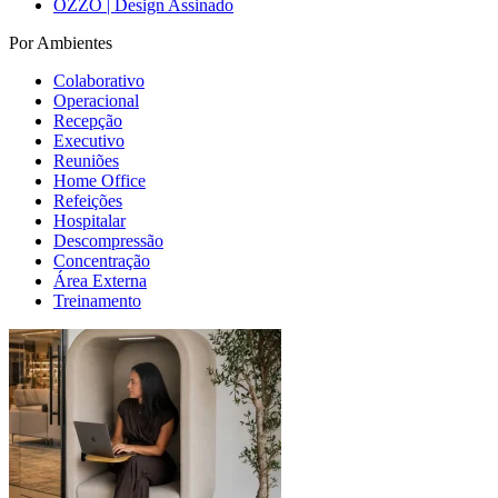
OZZO | Design Assinado
Por Ambientes
Colaborativo
Operacional
Recepção
Executivo
Reuniões
Home Office
Refeições
Hospitalar
Descompressão
Concentração
Área Externa
Treinamento