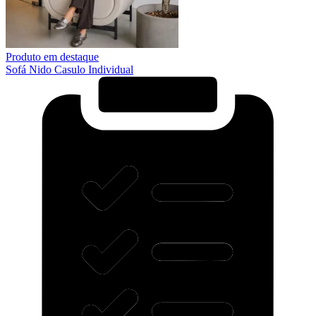
Produto em destaque
Sofá Nido Casulo Individual