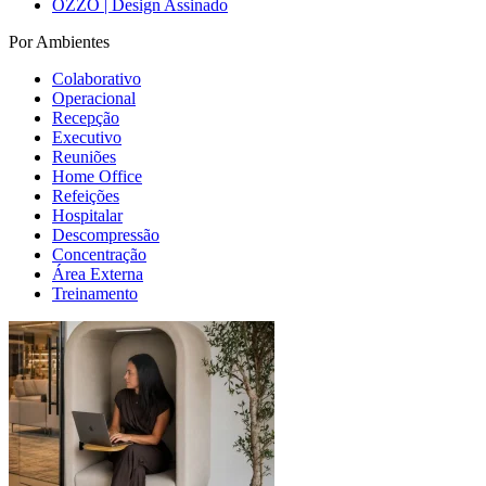
OZZO | Design Assinado
Por Ambientes
Colaborativo
Operacional
Recepção
Executivo
Reuniões
Home Office
Refeições
Hospitalar
Descompressão
Concentração
Área Externa
Treinamento