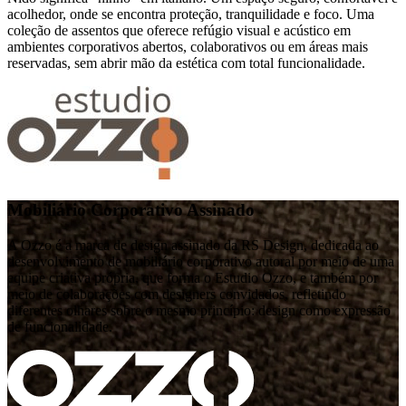
acolhedor, onde se encontra proteção, tranquilidade e foco. Uma
coleção de assentos que oferece refúgio visual e acústico em
ambientes corporativos abertos, colaborativos ou em áreas mais
reservadas, sem abrir mão da estética com total funcionalidade.
Mobiliário Corporativo Assinado
A Ozzo é a marca de design assinado da RS Design, dedicada ao
desenvolvimento de mobiliário corporativo autoral por meio de uma
equipe criativa própria, que forma o Estudio Ozzo, e também por
meio de colaborações com designers convidados, refletindo
diferentes olhares sobre o mesmo princípio: design como expressão
de funcionalidade.