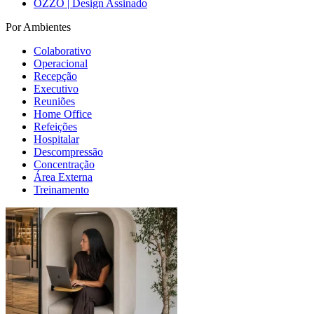
OZZO | Design Assinado
Por Ambientes
Colaborativo
Operacional
Recepção
Executivo
Reuniões
Home Office
Refeições
Hospitalar
Descompressão
Concentração
Área Externa
Treinamento